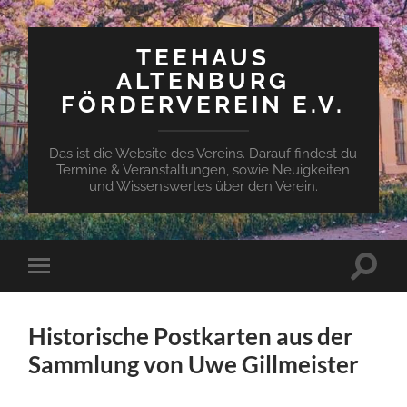
TEEHAUS
ALTENBURG
FÖRDERVEREIN E.V.
Das ist die Website des Vereins. Darauf findest du
Termine & Veranstaltungen, sowie Neuigkeiten
und Wissenswertes über den Verein.
Suchfe
Mobile-
ein-/a
Menü
ein-/ausblenden
Historische Postkarten aus der
Sammlung von Uwe Gillmeister