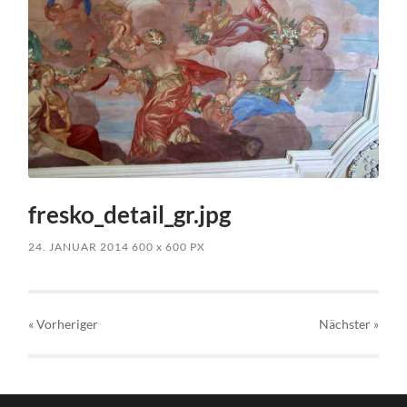
fresko_detail_gr.jpg
24. JANUAR 2014
600
x
600 PX
« Vorheriger
Nächster
»