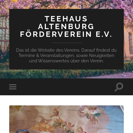
TEEHAUS
ALTENBURG
FÖRDERVEREIN E.V.
Das ist die Website des Vereins. Darauf findest du
Termine & Veranstaltungen, sowie Neuigkeiten
und Wissenswertes über den Verein.
Suchfe
Mobile-
ein-/a
Menü
ein-/ausblenden