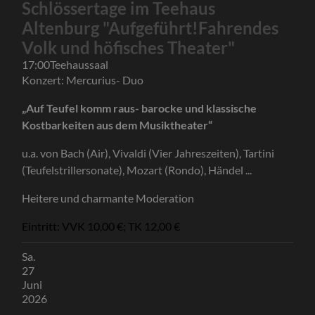
Schlössertage im Teehaus
Altenburg "Aufgeführt!Fahrendes
Volk und höfisches Theater"
17:00
Teehaussaal
Konzert: Mercurius- Duo
„Auf Teufel komm raus- barocke und klassische
Kostbarkeiten aus dem Musiktheater“
u.a. von Bach (Air), Vivaldi (Vier Jahreszeiten), Tartini
(Teufelstrillersonate), Mozart (Rondo), Händel ...
Heitere und charmante Moderation
Eintritt: VVK 10,00 €; TK 12,00 €
Sa.
27
Juni
2026