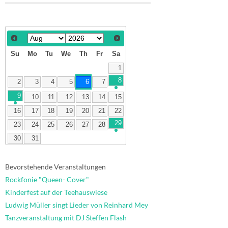
Su
Mo
Tu
We
Th
Fr
Sa
1
8
2
3
4
5
6
7
9
10
11
12
13
14
15
16
17
18
19
20
21
22
29
23
24
25
26
27
28
30
31
Bevorstehende Veranstaltungen
Rockfonie "Queen- Cover"
Kinderfest auf der Teehauswiese
Ludwig Müller singt Lieder von Reinhard Mey
Tanzveranstaltung mit DJ Steffen Flash