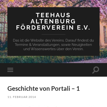
TEEHAUS
ALTENBURG
FÖRDERVEREIN E.V.
Das ist die Website des Vereins. Darauf findest du
Termine & Veranstaltungen, sowie Neuigkeiten
und Wissenswertes über den Verein.
Suchfe
Mobile-
ein-/a
Menü
ein-/ausblenden
Geschichte von Portali – 1
11. FEBRUAR 2014