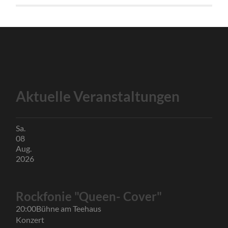
Aktuelle Veranstaltungen
Sa.
08
Aug.
2026
Rockfonie "Queen- Cover"
20:00
Bühne am Teehaus
Konzert